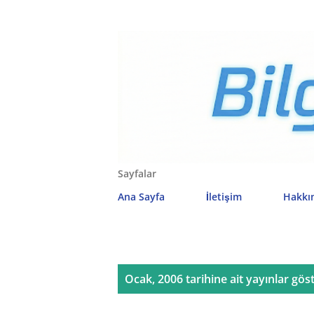
Sayfalar
Ana Sayfa
İletişim
Hakkı
K
Ocak, 2006 tarihine ait yayınlar göst
a