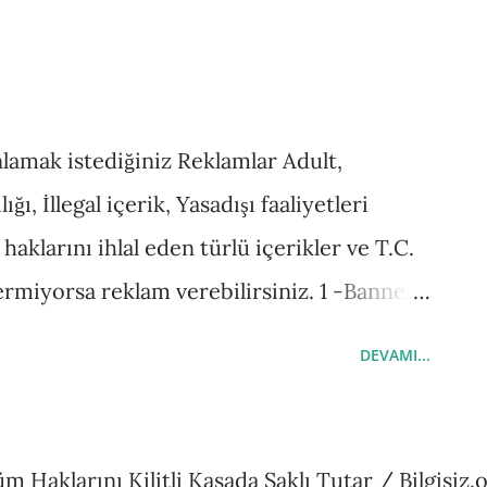
lamak istediğiniz Reklamlar Adult,
ı, İllegal içerik, Yasadışı faaliyetleri
haklarını ihlal eden türlü içerikler ve T.C.
ermiyorsa reklam verebilirsiniz. 1 -Banner
anı : Boyut 468x60 - yada üst kısımda sağ
DEVAMI...
nı * Sağ kolon reklam alanı : Boyut 120 x
 Boyut 468x60 -Tüm sayfaların alt kısmında
- * Tanıtım yapmak, basın bülteni
m Haklarını Kilitli Kasada Saklı Tutar / Bilgisiz.