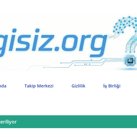
Ana içeriğe atla
nda
Takip Merkezi
Gizlilik
İş Birliği
eriliyor