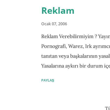
y
Reklam
ı
t
Ocak 07, 2006
l
Reklam Verebilirmiyim ? Yayın
a
Pornografi, Warez, Irk ayrımcılığ
r
tanıtan veya başkalarının yasal 
Yasalarına aykırı bir durum iç
reklam- * Üst kısım reklam al
PAYLAŞ
tarafta 125x125 kare reklam ala
600 * Alt kısım reklam alanı :
yer alır 2 -Advertorial reklam
Tü