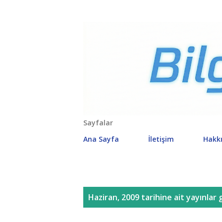
Sayfalar
Ana Sayfa
İletişim
Hakk
K
Haziran, 2009 tarihine ait yayınlar 
a