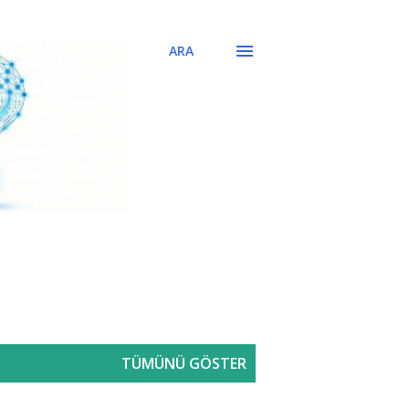
ARA
TÜMÜNÜ GÖSTER