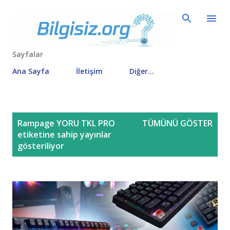
Ana içeriğe atla
Sayfalar
Ana Sayfa
İletişim
Diğer…
K
Rampage YORU TKL PRO
TÜMÜNÜ GÖSTER
a
etiketine sahip yayınlar
y
gösteriliyor
ı
t
l
a
r