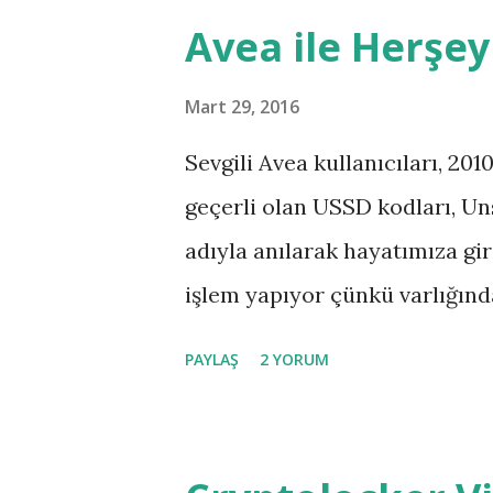
y
Avea ile Herşey
ı
t
Mart 29, 2016
l
Sevgili Avea kullanıcıları, 20
a
geçerli olan USSD kodları, U
r
adıyla anılarak hayatımıza gir
işlem yapıyor çünkü varlığınd
tarifelerinde sorgulama yapma
PAYLAŞ
2 YORUM
Müşteri hizmetleri ile iletiş
bayilere gitmeden yapılabilecek