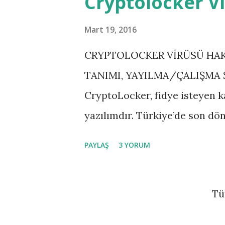
Cryptolocker V
Mart 19, 2016
CRYPTOLOCKER VİRÜSÜ HAK
TANIMI, YAYILMA/ÇALIŞMA Ş
CryptoLocker, fidye isteyen k
yazılımdır. Türkiye’de son dö
mailler yoluyla yayılmaktadır
PAYLAŞ
3 YORUM
yöntemler geliştirebilecekler
dönemleri yaklaştığında, Yü
Tü
verdikleri bir sahte e-postada
bağlantı sunan, aslında bağlan