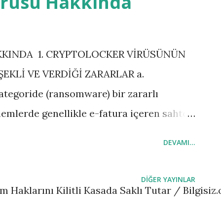
irüsü Hakkında
KINDA 1. CRYPTOLOCKER VİRÜSÜNÜN
EKLİ VE VERDİĞİ ZARARLAR a.
ategoride (ransomware) bir zararlı
nemlerde genellikle e-fatura içeren sahte
 (Ancak saldırganların virüsü yayacak yeni
DEVAMI...
i unutulmamalıdır, örneğin seçim
ksek Seçim Kurulundan gelmiş görüntüsü
DIĞER YAYINLAR
m Haklarını Kilitli Kasada Saklı Tutar / Bilgisiz.
, hangi sandıkta oy kullanılacağına dair
tıya tıklandığında virüsün bulaşacağı bir