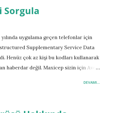
i Sorgula
10 yılında uygulama geçen telefonlar için
nstructured Supplementary Service Data
di. Henüz çok az kişi bu kodları kullanarak
an haberdar değil. Maxicep sizin için Avea
nızı sağlayacak kodları düzenledi. İşte
DEVAMI...
ime geçmeden, mesaj atmadan veya yetkili
ler listesi, konu başlıkları ile şöyle: