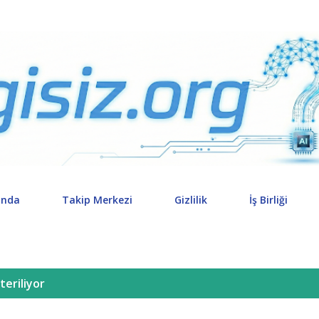
Ana içeriğe atla
ında
Takip Merkezi
Gizlilik
İş Birliği
teriliyor