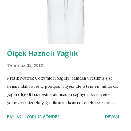
Ölçek Hazneli Yağlık
Temmuz 05, 2012
Pratik Mutfak Çözümleri Sağlıklı camdan üretilmiş şişe
kenarındaki özel iç pompası sayesinde istenilen miktarda
yağın ölçekli haznesine alınmasını sağlıyor. Bu sayede
yemeklerinizdeki yağ miktarını kontrol edebiliyorsunuz.
Kullanım Kolaylıkları Her iki taraftaki silikon pompaya
PAYLAŞ
YORUM GÖNDER
DEVAMI...
basarak kolayca ve istediğiniz miktarda ölçekli hazneyi
doldurarak dökmek istediğiniz miktarı üst bölümdeki