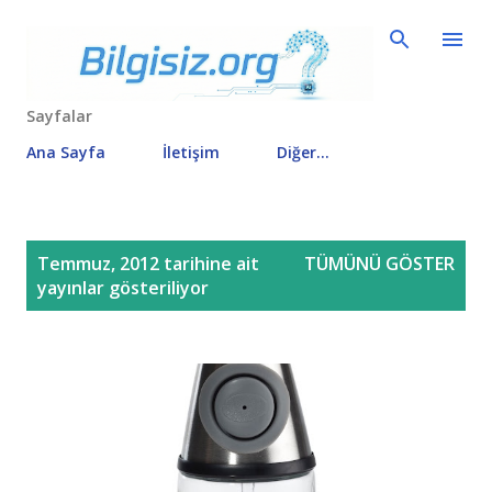
Ana içeriğe atla
Sayfalar
Ana Sayfa
İletişim
Diğer…
K
Temmuz, 2012 tarihine ait
TÜMÜNÜ GÖSTER
a
yayınlar gösteriliyor
y
ı
t
l
a
r