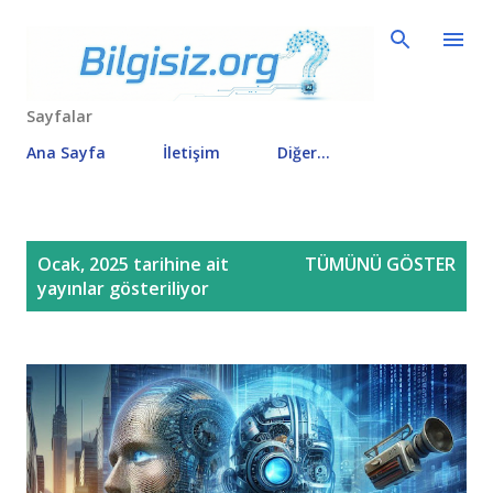
Ana içeriğe atla
Sayfalar
Ana Sayfa
İletişim
Diğer…
K
Ocak, 2025 tarihine ait
TÜMÜNÜ GÖSTER
a
yayınlar gösteriliyor
y
ı
t
l
a
r