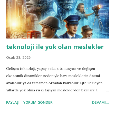
teknoloji ile yok olan meslekler
Ocak 28, 2025
Gelişen teknoloji, yapay zeka, otomasyon ve değişen
ekonomik dinamikler nedeniyle bazı mesleklerin önemi
azalabilir ya da tamamen ortadan kalkabilir. İşte ilerleyen
yıllarda yok olma riski taşıyan mesleklerden bazıları: 1.
Manuel Veri Girişi Uzmanları Teknoloji, veri girişini
PAYLAŞ
YORUM GÖNDER
DEVAMI...
otomatikleştirdiği için bu tür işler büyük ölçüde kaybolabilir.
2. Kasiyerler Self-servis kasalar, mobil ödeme sistemleri ve