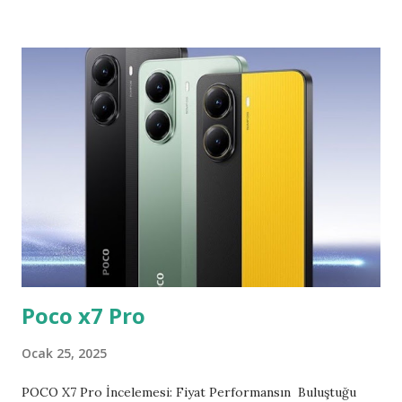
online alışveriş kasiyer ihtiyacını azaltıyor. 3. Banko
Memurları ve Banka Çalışanları Online bankacılık ve mobil
uygulamalar bu pozisyonları gereksiz hale getirebilir. 4.
Telefon Operatörleri ve Çağrı Merkezi Çalışanları
Chatbot'lar ve yapay zeka destekli sistemler müşteri
hizmetlerini üstlenmeye başladı. 5. Postacılar ve Geleneksel
Kargo Çalışanları Dijital iletişim, fiziksel posta kullanımını
azaltıyor. Ayrıca dronlar ve otomasyon kargo taşımacılığına
entegre ediliyor. 6. Geleneksel Taksi Şoförleri Otonom
araçların yaygınlaşması, bu mesleği tehdit edebilir. 7.
Geleneksel Üretim İşçile...
Poco x7 Pro
Ocak 25, 2025
POCO X7 Pro İncelemesi: Fiyat Performansın Buluştuğu