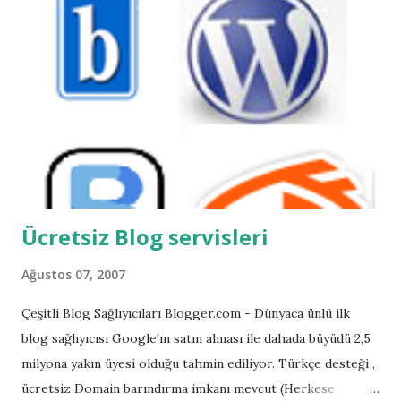
Yarışma Sadece blog okurlarıma açık olacaktır. Takip
edebilmem için Sağ tarafta Blogger İzleyicileri kısmında yer
almanız gerekmektedir. Her kişinin bir tahmin hakkı
bulunmakta. Doğru tahmin edenler arasında çekiliş
yapılacaktır. (1 asıl 1 yedek talihli) 5 filimi tahmin eden
çıkmaz ise en çok doğru tahminde bulunanlar arasında
çekiliş yapılacaktır. Çekiliş random.org sitesinde
yapılacaktır.Ekran görüntüsü yayınla...
Ücretsiz Blog servisleri
Ağustos 07, 2007
Çeşitli Blog Sağlıyıcıları Blogger.com - Dünyaca ünlü ilk
blog sağlıyıcısı Google'ın satın alması ile dahada büyüdü 2,5
milyona yakın üyesi olduğu tahmin ediliyor. Türkçe desteği ,
ücretsiz Domain barındırma imkanı mevcut (Herkese