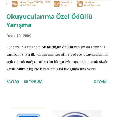
Okuyucularıma Özel Ödüllü
Yarışma
Ocak 10, 2009
Evet uzun zamandır planladığım ödüllü yarışmayı sonunda
yapıyoruz. Bu ilk yarışmanın şerefine sadece okuyucularıma
açık olacak (sağ taraftan bu blogu izle tuşuna basarak sizde
katıla bilirsiniz) Ne başkaları gibi bloguma link verin
diyeceğim nede bu yarışmadan bahsedin diyeceğim sadece
PAYLAŞ
60 YORUM
DEVAMI...
blog'u takip edenlere özel olacak .Aslında yılbaşında yapmayı
planladığımız yarışma bugüne kısmetmiş. Hemen hediyeyi
açıklayalım daha sonra yarışma kurallarına geçeriz.
Yarışmanın Hediyesi General Mobile Dst10 çift Hatlı telefon
(Sponsorumuza Teşekkürler) Yarışmanın Kuraları İse şöyle;