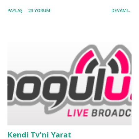
Blogger'ı öneririm) Blog.com - Türkçe destekli bir başka
PAYLAŞ
23 YORUM
DEVAMI...
blog sağlayıcı BlogYx.com - Yerleşik Chat box seçeneği
mevcut Windows Live Spaces - Microsoft'un Blog servisi
Hotmail,Msn ve Live Maille bütünleşik çalışıyor Terapad.com
- Ücretli ve ücretsiz seçenekleri mevcut blog sağlayıcısı
Blogging.com - İngilizce destekli blog sağlayıcı WordPress
Destekli Ücretsiz Blog sağlıyıcıları WordPress.com -
Hepimiz biliyoruz.Türkçe desteği mevcut Blogetery.com -
Tema desteği , anti-spam uygulaması , Ücretsiz sub-domain
imkanı BlogRox.com - 50MB of ücretsiz online alan iimkanı .
Blogsome.com - WordPress MU platformlu blog sağlayıcı
Edublogs.com - Başka bir Wordpress destekli blog
sağlayıcısı Türk Blog Sağlıyıcıları Blogcu.com - ...
Kendi Tv'ni Yarat