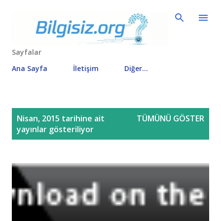
Ana içeriğe atla
Sayfalar
Ana Sayfa
İletişim
Diğer…
K
Nisan, 2015 tarihine ait
TÜMÜNÜ GÖSTER
a
yayınlar gösteriliyor
y
ı
t
l
a
r