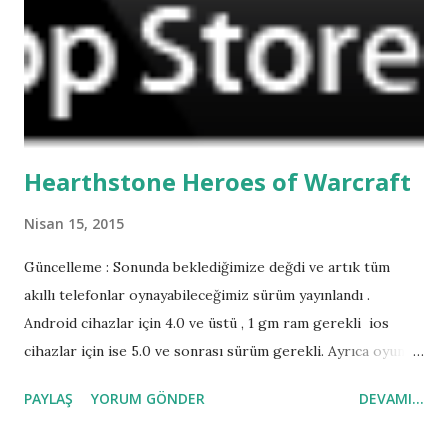
Hearthstone Heroes of Warcraft
Nisan 15, 2015
Güncelleme : Sonunda beklediğimize değdi ve artık tüm
akıllı telefonlar oynayabileceğimiz sürüm yayınlandı .
Android cihazlar için 4.0 ve üstü , 1 gm ram gerekli ios
cihazlar için ise 5.0 ve sonrası sürüm gerekli. Ayrıca oyunu
telefonunuzda oynadığınızda bir adet klasik kart paketi
PAYLAŞ
YORUM GÖNDER
DEVAMI...
hediye ediliyor. Download for Phones/Tablets
Orjinal ismi Hearthstone Heroes of Warcraft olan