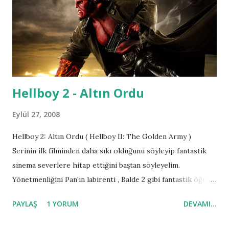
Hellboy 2 - Altın Ordu
Eylül 27, 2008
Hellboy 2: Altın Ordu ( Hellboy II: The Golden Army )
Serinin ilk filminden daha sıkı olduğunu söyleyip fantastik
sinema severlere hitap ettiğini baştan söyleyelim.
Yönetmenliğini Pan'ın labirenti , Balde 2 gibi fantastik öğeler
içeren filimlerden hatırladığımız Guillermo Del Toro
PAYLAŞ
1 YORUM
DEVAMI...
yapıyor. Filmin konusu ise kısaca şöyle; Hellboy'u yetiştiren
babası Profesör Trevor, yıllar önce insanlarla mistik