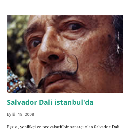
yaratıklar arasında yaşanan eski bir savaşın anlatıldığı bir
masaldan bahsetmiştir. Bu masala göre, bir cin yalnızca Elves
Kralı ve onun soyundan gelenlerin kontrol edebileceği bir
ordu yaratır. Altın Ordu'nun yaptığı katliamın bir daha
olmaması için, Kral Balor bir karar alır. İnsanlar şehirlerinde
yaratıklar da ormanlarında yaşayacaklardır. Bunu kabul
etmeyen oğlu Nuada, krallığı terk edecektir. Fakat
günümüzde ortaya çıktığında, Altın Ordu'yu tekrardan
oluşturup insanlığı yok etmek için uğraşacaktır. Onu
durdurmaksa Hellboy ve ekibinin görevidir. İlk filme nazaran
da...
Salvador Dali istanbul'da
Eylül 18, 2008
Eşsiz , yenilikçi ve provakatif bir sanatçı olan Salvador Dali