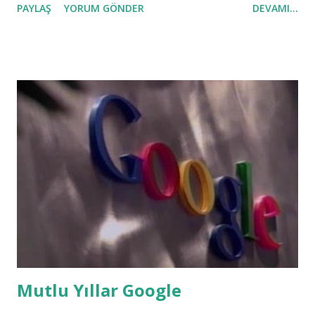
PAYLAŞ
YORUM GÖNDER
DEVAMI...
özeni göstermediği konusunda şikayetçi olduklarından, bu
münasebetsizliği ve haksız kazancı ortadan kaldırmak için
kartlı geçiş sistemleri onlar için en hesaplı ve en güvenilir
çözüm olarak karşılarına çıkmaktadır. Aslında kartlı geçiş
sistemleri, yıllardır bilinen bir tekniğin kart üzerine
uygulanması ile oluşturulmuştur. Nasıl Newton yerçekimini
kafasına düşen elma ile buldu ise, elektronik tarihinde var
olan bobin diğer adı ile indüktör de kartlı geçiş sistemleri
için ilham kaynağı olmuştur. Kartlı geçiş , yaşadığımızda
yüzyılda, insan ve erişim kontrolü için uygulanan en hesaplı
ve güvenli bir yöntemdir. Her ne kadar retina kontrol,
parmak damar kontrolü geçiş sistemleri gibi tam g...
Mutlu Yıllar Google