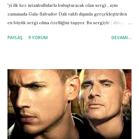
'yi ilk kez istanbullularla buluşturacak olan sergi , aynı
zamanada Gala-Salvador Dali vakfı dışında gerçekleştirilen
en büyük sergi olma özelliğini taşıyor. Bu sergiyle ; dünyaca
ünlü sanatçının düşüncelerini , ikonografisini ve olağanüstü
PAYLAŞ
9 YORUM
DEVAMI...
sürreal dünyasını herkesin anlaya bilmesi ve yakından
tanıması amaçlanıyor. Salvador Dali çoğunlukla ressam yönü
ile bilinir. Fakat aynı zamanda üstünde çok tartışlan yazarlığı
, sinemacılığı ve tasarımcılığı ile 20.yüzyılı temsil eden çok
yönlü sanatçı portresi çizmiştir. En ünlü eseri Belleğin Azmi
'dir. 20.yüzyılın en önemli sanatçılarından Salvador Dali'nin
eşsiz sanat anlayışını izlemek isteyenler 20 eylül 2008 - 20
ocak 2009 arası Sakıp Sabancı Müzesi 'ni ziyaret edebilir.
Giriş : 10 ytl