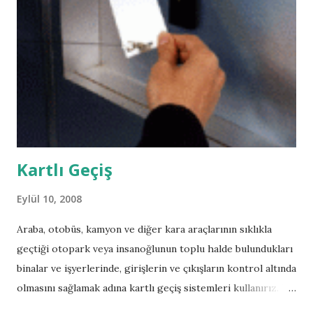
çevirili altyazılı haline ulaşmak mümkün. İlgimizi de bizi de
kendine has dünyasına çeken bu hikayenin geçmişine bir
yolculuk yapalım. 1. SEZON Suçlamaya kurban gitmiş ve
Amerikan hukuk sisteminde sıkışmış idam infazını bekleyen
abisi Lincoln’u kurtarmak için aylarca çalışıp; planlar yapıp
abisinin tutulduğu Fox River hapishanesine girmeyi başaran
yapı mühendisi Michael Scof...
Kartlı Geçiş
Eylül 10, 2008
Araba, otobüs, kamyon ve diğer kara araçlarının sıklıkla
geçtiği otopark veya insanoğlunun toplu halde bulundukları
binalar ve işyerlerinde, girişlerin ve çıkışların kontrol altında
olmasını sağlamak adına kartlı geçiş sistemleri kullanırız. Bir
çok işveren, çalıştırdığı personellerin işlerine gereken