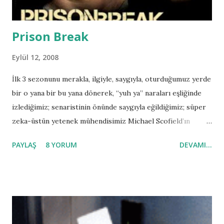
Prison Break
Eylül 12, 2008
İlk 3 sezonunu merakla, ilgiyle, saygıyla, oturduğumuz yerde
bir o yana bir bu yana dönerek, “yuh ya” naraları eşliğinde
izlediğimiz; senaristinin önünde saygıyla eğildiğimiz; süper
zeka-üstün yetenek mühendisimiz Michael Scofield’ın
sırtlandığı, uğruna ne sınavları ne buluşmaları harcadığımız;
PAYLAŞ
8 YORUM
DEVAMI...
dışarıda sosyal hayat hızla akıp giderken bizi yaşadığımız
dünyadan koparan; kimi zaman sabahlatan kimi zaman
uğruna koca hafta sonunu harcatan dizimiz; Prison
Break’imizin 4. Sezonu başladı ve ilk 2 bölümü 1 Eylül
2008’de FOX TV ’de (ecnebi olanında) yayınlandı. Henüz
ülkemizde gösterime girmiş olmasa da internetten amatör