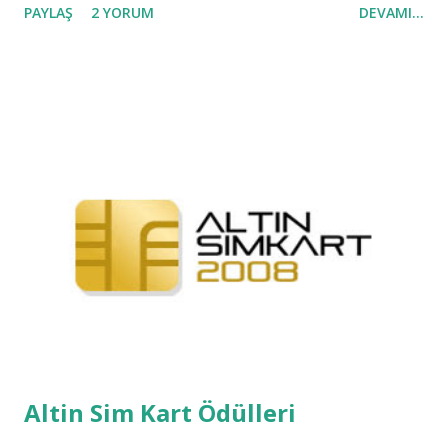
PAYLAŞ
2 YORUM
DEVAMI...
edebilmektedirler. Google 'da çalışmak üzere gönderilen
cv'lerin yıllık o...
Altin Sim Kart Ödülleri