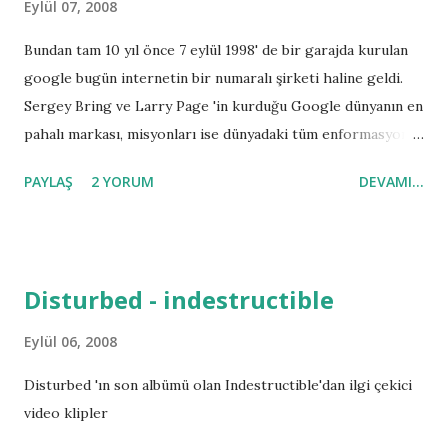
Eylül 07, 2008
Bundan tam 10 yıl önce 7 eylül 1998' de bir garajda kurulan
google bugün internetin bir numaralı şirketi haline geldi.
Sergey Bring ve Larry Page 'in kurduğu Google dünyanın en
pahalı markası, misyonları ise dünyadaki tüm enformasyonu
organize ederek evrensel anlamda kullanışlı ve erişilebilir
PAYLAŞ
2 YORUM
DEVAMI...
hale getirmek. Kulağa fantastik gelsede şuan bu dediklerini
yapıyorlar. 1998 yılında Kaliforniya'daki Menlo parkında eylül
ayında kuruldukları sırasında sadece kadrosunda 4 kişi vardı.
Bu gün ise dünya çapında "googler" olarak adlandırılan
Disturbed - indestructible
kadrolu eleman sayısı yaklaşık 19.604 kişi bunların çoğu ise
Kaliforniya'nın Santa Clara kentindeki Googleplex ' te
Eylül 06, 2008
çalışmaktadırlar. Bunun dışında google çalışanlarına çok
Disturbed 'ın son albümü olan Indestructible'dan ilgi çekici
büyük imkanlar sunmaktadır. Sabah kahvaltısı,öğle yemeği ve
video klipler
akşam yemekleri ücretsiz olup kurum içinde bulunan
makinalardan çeşitli yiyecek ve içecekleri ücretsiz temin