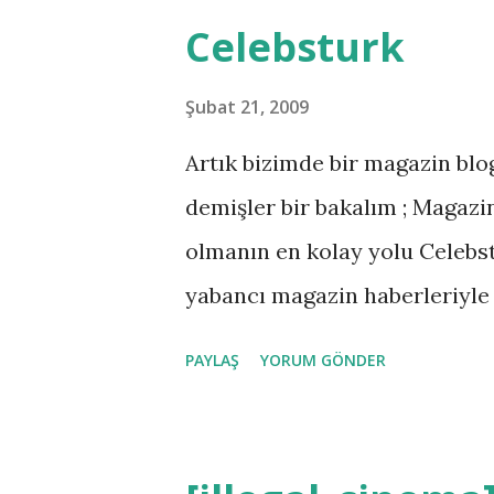
y
Celebsturk
ı
t
Şubat 21, 2009
l
Artık bizimde bir magazin blo
a
demişler bir bakalım ; Magazi
r
olmanın en kolay yolu Celebst
yabancı magazin haberleriyle 
siteye ünlülerin söyledikleri ş
PAYLAŞ
YORUM GÖNDER
dışındaki tek eğlencem Celeb
sonra en büyük tutkum olan yo
vermez oldu. Türk Magazin Bas