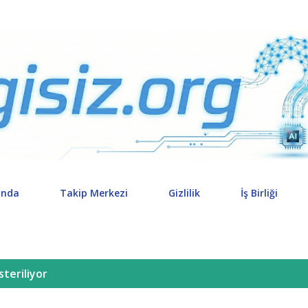
Ana içeriğe atla
ında
Takip Merkezi
Gizlilik
İş Birliği
steriliyor