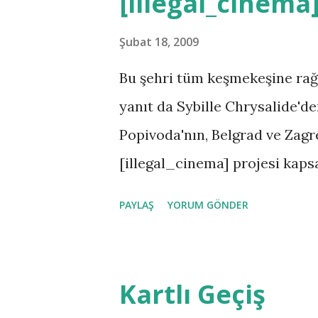
[illegal_cinema
çok şey var. TürkAbazDer:Güz
değer. Charles Darwin : It's 
Şubat 18, 2009
but its very cool.
Bu şehri tüm keşmekeşine rağ
yanıt da Sybille Chrysalide'd
Popivoda'nın, Belgrad ve Zagre
[illegal_cinema] projesi kaps
cumartesi, Tütün Deposu'nda b
PAYLAŞ
YORUM GÖNDER
KATILIM ÜCRETSİZDİR. TÜTÜ
/ Tophane Şimdi esas konumuz
işlerine bizi alet etme ebegu
Kartlı Geçiş
aktif rol alarak katılmasıyla;