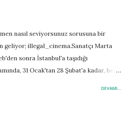
]
el ünlülerin resimleri gerçekten görmeye
amazing thats wow, I don`t know what I say
men nasıl seviyorsunuz sorusuna bir
en geliyor; illegal_cinema.Sanatçı Marta
b'den sonra İstanbul'a taşıdığı
amında, 31 Ocak'tan 28 Şubat'a kadar, her
ir film gösterimi gerçekleştirilecek.
DEVAMI...
NDEPOSU Lüleci Hendek Caddesi No: 12
a gelelim; Burada ne oluyor? Kirli
meci! demeyin Bu projede katılımcıların da
 kolay bulunmayan, kendi katogarilerinde