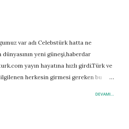
gumuz var adı Celebstürk hatta ne
n dünyasının yeni güneşi,haberdar
urk.com yayın hayatına hızlı girdi.Türk ve
ilgilenen herkesin girmesi gereken bu
u şekilde. Deniz Seki: Koko partileri
DEVAMI...
sturk.com Kemal Kilicdaroglu :Bu siteden
lsuzlukları ortaya çıkarmak bile zevk
ını Birliği :Celebstürk'den ögreneceğimiz