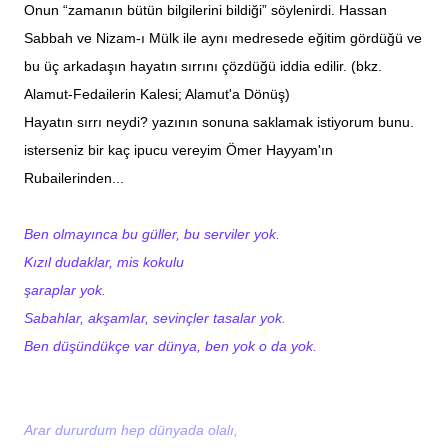
Onun “zamanın bütün bilgilerini bildiği” söylenirdi. Hassan
Sabbah ve Nizam-ı Mülk ile aynı medresede eğitim gördüğü ve
bu üç arkadaşın hayatın sırrını çözdüğü iddia edilir. (bkz.
Alamut-Fedailerin Kalesi; Alamut'a Dönüş)
Hayatın sırrı neydi? yazının sonuna saklamak istiyorum bunu.
isterseniz bir kaç ipucu vereyim Ömer Hayyam'ın
Rubailerinden...
Ben olmayınca bu güller, bu serviler yok.
Kızıl dudaklar, mis kokulu
şaraplar yok.
Sabahlar, akşamlar, sevinçler tasalar yok.
Ben düşündükçe var dünya, ben yok o da yok.
Arar dururdum hep dünyada olalı,