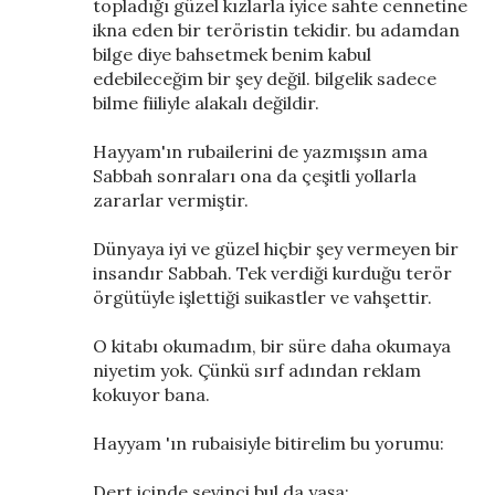
topladığı güzel kızlarla iyice sahte cennetine
ikna eden bir teröristin tekidir. bu adamdan
bilge diye bahsetmek benim kabul
edebileceğim bir şey değil. bilgelik sadece
bilme fiiliyle alakalı değildir.
Hayyam'ın rubailerini de yazmışsın ama
Sabbah sonraları ona da çeşitli yollarla
zararlar vermiştir.
Dünyaya iyi ve güzel hiçbir şey vermeyen bir
insandır Sabbah. Tek verdiği kurduğu terör
örgütüyle işlettiği suikastler ve vahşettir.
O kitabı okumadım, bir süre daha okumaya
niyetim yok. Çünkü sırf adından reklam
kokuyor bana.
Hayyam 'ın rubaisiyle bitirelim bu yorumu:
Dert içinde sevinci bul da yaşa;