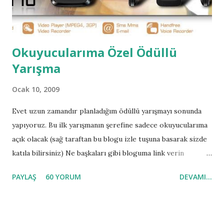
Okuyucularıma Özel Ödüllü
Yarışma
Ocak 10, 2009
Evet uzun zamandır planladığım ödüllü yarışmayı sonunda
yapıyoruz. Bu ilk yarışmanın şerefine sadece okuyucularıma
açık olacak (sağ taraftan bu blogu izle tuşuna basarak sizde
katıla bilirsiniz) Ne başkaları gibi bloguma link verin
diyeceğim nede bu yarışmadan bahsedin diyeceğim sadece
PAYLAŞ
60 YORUM
DEVAMI...
blog'u takip edenlere özel olacak .Aslında yılbaşında yapmayı
planladığımız yarışma bugüne kısmetmiş. Hemen hediyeyi
açıklayalım daha sonra yarışma kurallarına geçeriz.
Yarışmanın Hediyesi General Mobile Dst10 çift Hatlı telefon