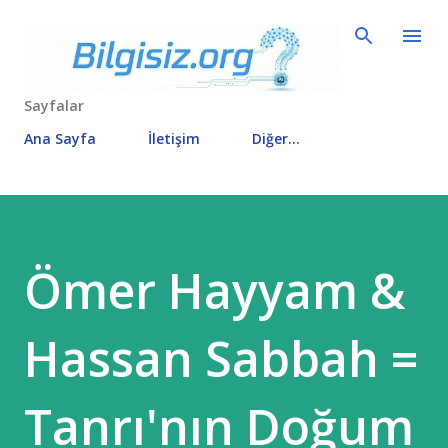
Ana içeriğe atla
Sayfalar
Ana Sayfa
İletişim
Diğer…
Ömer Hayyam &
Hassan Sabbah =
Tanrı'nın Doğum