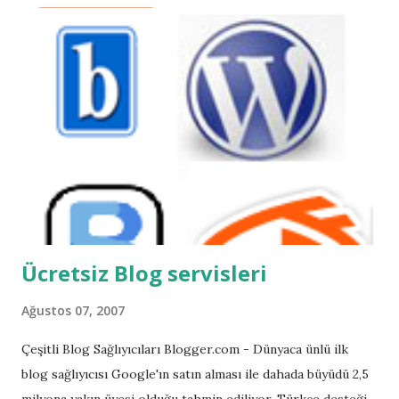
(Sponsorumuza Teşekkürler) Yarışmanın Kuraları İse şöyle;
Yarışma Sadece blog okurlarıma açık olacaktır. Takip
edebilmem için Sağ tarafta Blogger İzleyicileri kısmında yer
almanız gerekmektedir. Her kişinin bir tahmin hakkı
bulunmakta. Doğru tahmin edenler arasında çekiliş
yapılacaktır. (1 asıl 1 yedek talihli) 5 filimi tahmin eden
çıkmaz ise en çok doğru tahminde bulunanlar arasında
çekiliş yapılacaktır. Çekiliş random.org sitesinde
yapılacaktır.Ekran görüntüsü yayınla...
Ücretsiz Blog servisleri
Ağustos 07, 2007
Çeşitli Blog Sağlıyıcıları Blogger.com - Dünyaca ünlü ilk
blog sağlıyıcısı Google'ın satın alması ile dahada büyüdü 2,5
milyona yakın üyesi olduğu tahmin ediliyor. Türkçe desteği ,