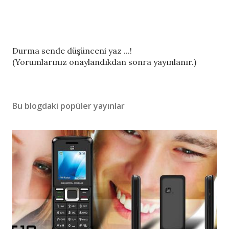
Y
Durma sende düşünceni yaz ...!
o
(Yorumlarınız onaylandıkdan sonra yayınlanır.)
r
u
m
Bu blogdaki popüler yayınlar
G
ö
n
d
e
r