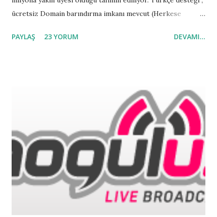
ücretsiz Domain barındırma imkanı mevcut (Herkese
Blogger'ı öneririm) Blog.com - Türkçe destekli bir başka
PAYLAŞ
23 YORUM
DEVAMI...
blog sağlayıcı BlogYx.com - Yerleşik Chat box seçeneği
mevcut Windows Live Spaces - Microsoft'un Blog servisi
Hotmail,Msn ve Live Maille bütünleşik çalışıyor Terapad.com
- Ücretli ve ücretsiz seçenekleri mevcut blog sağlayıcısı
Blogging.com - İngilizce destekli blog sağlayıcı WordPress
Destekli Ücretsiz Blog sağlıyıcıları WordPress.com -
Hepimiz biliyoruz.Türkçe desteği mevcut Blogetery.com -
Tema desteği , anti-spam uygulaması , Ücretsiz sub-domain
imkanı BlogRox.com - 50MB of ücretsiz online alan iimkanı .
Blogsome.com - WordPress MU platformlu blog sağlayıcı
Edublogs.com - Başka bir Wordpress destekli blog
sağlayıcısı Türk Blog Sağlıyıcıları Blogcu.com - ...